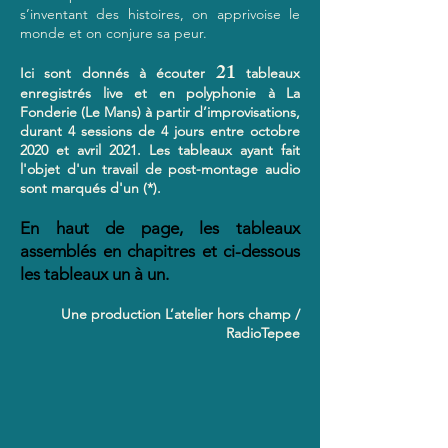
s’inventant des histoires, on apprivoise le
monde et on conjure sa peur.
21
Ici sont donnés à écouter
tableaux
enregistrés live et en polyphonie à La
Fonderie (Le Mans) à partir d’improvisations,
durant 4 sessions de 4 jours entre octobre
2020 et avril 2021. Les tableaux ayant fait
l'objet d'un travail de post-montage audio
sont marqués d'un (*).
En haut de page, les tableaux
assemblés en chapitres et ci-dessous
les tableaux un à un.
Une production L’atelier hors champ /
RadioTepee