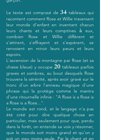
garçon.
34
Le texte est composé de
tableaux qui
racontent comment Rose et Willie traversent
leur monde d'enfant en inventant chacun
leurs chants et leurs comptines à̀ eux,
combien Rose et Willie diffèrent et
s'attirent, s'effrayent et s’espèrent, se
renvoient en miroir leurs peurs et leurs
espoirs.
L'ascension de la montagne par Rose (et sa
20
chaise bleue) y occupe
tableaux parfois
graves et sombres, au bout desquels Rose
trouvera la sérénité, après avoir gravé sur le
tronc d'un arbre l'anneau magique d'une
phrase qui la protège comme le mantra
d'une ritournelle infinie : "A Rose is a Rose is
a Rose is a Rose...".
Le monde est rond, et le langage n'a pas
été créé pour dire quelque chose en
particulier, mais seulement pour que, perdu
dans la forêt, on entende sa voix y résonner,
que le monde soit moins grand et qu'on y
soit un peu moins seule. Par le chant et en