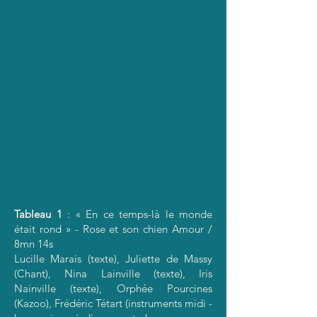
Tableau 1
: « En ce temps-là le monde
était rond » - Rose et son chien Amour /
8mn 14s
Lucille Marais (texte), Juliette de Massy
(Chant), Nina Lainville (texte), Iris
Nainville (texte), Orphée Pourcines
(Kazoo), Frédéric Tétart (instruments midi -