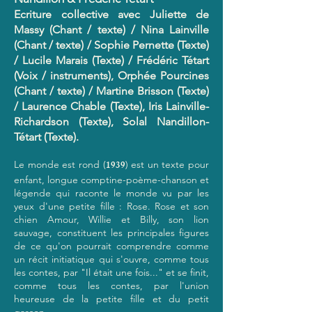
Ecriture collective avec Juliette de
Massy (Chant / texte) / Nina Lainville
(Chant / texte) / Sophie Pernette (Texte)
/ Lucile Marais (Texte) / Frédéric Tétart
(Voix / instruments), Orphée Pourcines
(Chant / texte) / Martine Brisson (Texte)
/ Laurence Chable (Texte), Iris Lainville-
Richardson (Texte), Solal Nandillon-
Tétart (Texte).
Le monde est rond (
1939
) est un texte pour
enfant, longue comptine-poème-chanson et
légende qui raconte le monde vu par les
yeux d'une petite fille : Rose. Rose et son
chien Amour, Willie et Billy, son lion
sauvage, constituent les principales figures
de ce qu'on pourrait comprendre comme
un récit initiatique qui s'ouvre, comme tous
les contes, par "Il était une fois..." et se finit,
comme tous les contes, par l'union
heureuse de la petite fille et du petit